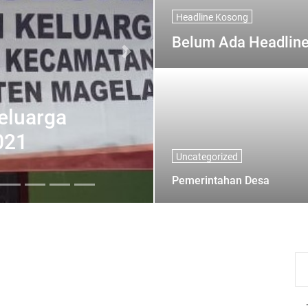
Headline Kosong
Belum Ada Headlin
Next
eluarga
021
Uncategorized
Pemerintahan Desa