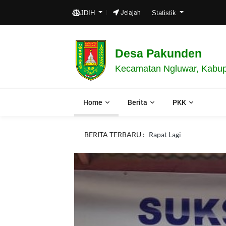
JDIH
Jelajah
Statistik
Desa Pakunden
Kecamatan Ngluwar, Kabup
Home
Berita
PKK
Kebijakan Pembangunan
BERITA TERBARU :
Rapat Lagi