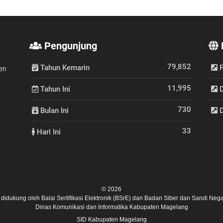
Pengunjung
79,852
Tahun Kemarin
P
en
11,995
Tahun Ini
D
730
Bulan Ini
D
33
Hari Ini
© 2026
ni didukung oleh
Balai Sertifikasi Elektronik (BSrE)
dan
Badan Siber dan Sandi Nega
Dinas Komunikasi dan Informatika Kabupaten Magelang
SID Kabupaten Magelang