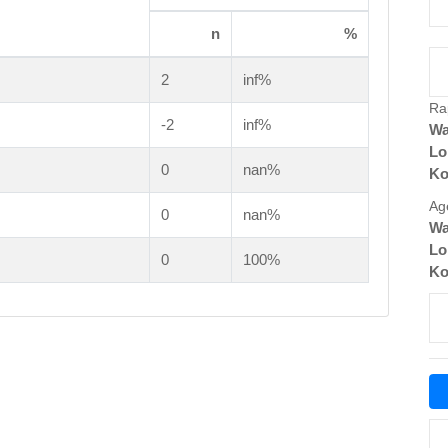
n
%
2
inf%
Ra
-2
inf%
Wa
Lo
0
nan%
Ko
Ag
0
nan%
Wa
Lo
0
100%
Ko