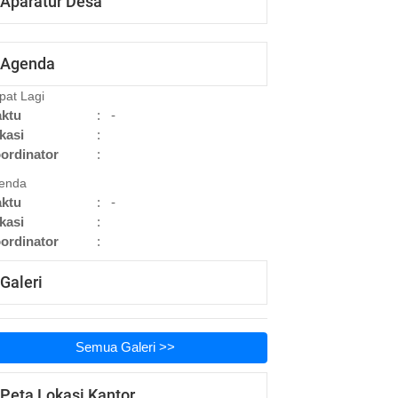
Aparatur Desa
Agenda
pat Lagi
ktu
:
-
kasi
:
ordinator
:
enda
ktu
:
-
kasi
:
ordinator
:
Galeri
Semua Galeri >>
Peta Lokasi Kantor