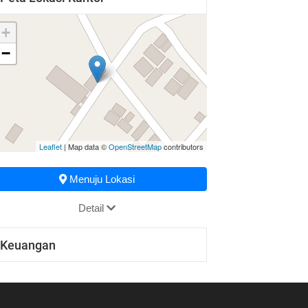
+
−
Leaflet
| Map data ©
OpenStreetMap
contributors
Menuju Lokasi
Detail
Keuangan