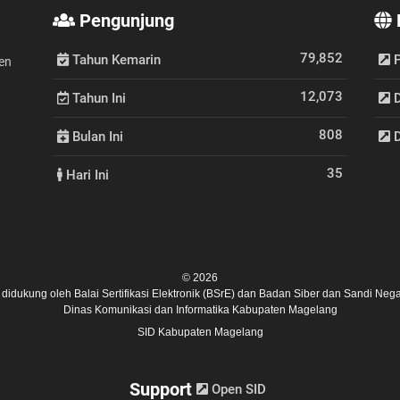
Pengunjung
79,852
Tahun Kemarin
P
en
12,073
Tahun Ini
D
808
Bulan Ini
D
35
Hari Ini
© 2026
ni didukung oleh
Balai Sertifikasi Elektronik (BSrE)
dan
Badan Siber dan Sandi Nega
Dinas Komunikasi dan Informatika Kabupaten Magelang
SID Kabupaten Magelang
Support
Open SID