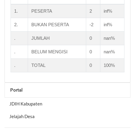
1.
PESERTA
2
inf%
2.
BUKAN PESERTA
-2
inf%
.
JUMLAH
0
nan%
.
BELUM MENGISI
0
nan%
.
TOTAL
0
100%
Portal
JDIH Kabupaten
Jelajah Desa