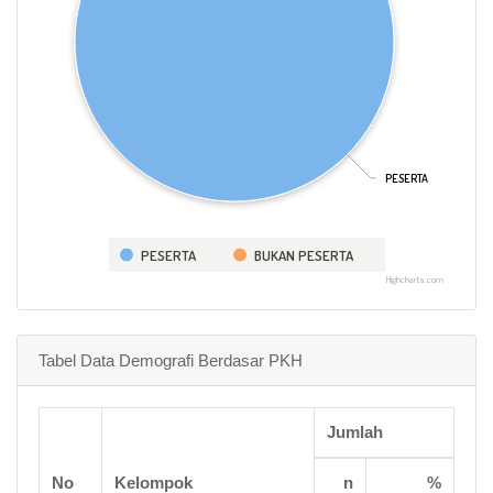
PESERTA
PESERTA
PESERTA
BUKAN PESERTA
Highcharts.com
Tabel Data Demografi Berdasar PKH
Jumlah
No
Kelompok
n
%